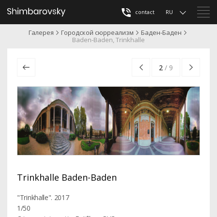
contact
RU
Галерея
Городской сюрреализм
Баден-Баден
Baden-Baden, Trinkhalle
2
/
9
Trinkhalle Baden-Baden
"Trinkhalle". 2017
1/50